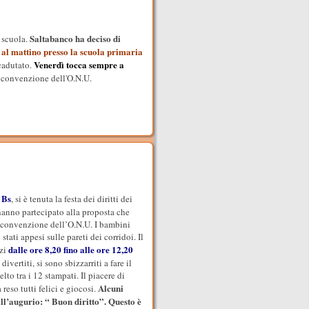
Saltabanco ha deciso di
a scuola.
 al mattino presso la scuola primaria
Venerdì tocca sempre a
cadutato.
a convenzione dell'O.N.U.
 Bs
, si è tenuta la festa dei diritti dei
hanno partecipato alla proposta che
la convenzione dell’O.N.U. I bambini
tati appesi sulle pareti dei corridoi. Il
dalle ore 8,20 fino alle ore 12,20
zzi
divertiti, si sono sbizzarriti a fare il
lto tra i 12 stampati. Il piacere di
Alcuni
reso tutti felici e giocosi.
l’augurio: “ Buon diritto”. Questo è