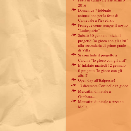
Festa di carnevale Saltabanco
2016
Domenica 7 febbraio
animazione per la festa di
Carnevale a Pievedizio
Prosegue come sempre il nostro
"Ludospazio"
Sabato 30 gennaio inizia il
progetto "io gioco con gli altri"
alla secondaria di primo grado
di Villa
Si conclude il progetto a
Carcina "Io gioco con gli altri"
E' iniziato martedì 12 gennaio
il progetto "Io gioco con gli
altri!!"
Open day all'Italpresse!
13 dicembre Corticelle in gioco
Mercatini di natale a
Gambara.....
Mercatini di natale a Azzano
Mella