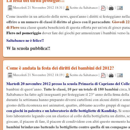
La festa dei diritti prosegue!!!
Mercoledì 21 Novembre 2012 18:31 |
Scritto da Saltabanco |
|
|
Come inserito in un articolo delle news, quest'anno i diritti si festeggiano nell
offrire a un numero di classi il diritto al gioco con il paracadute
Giovedì 22
.
di Flero
una classe quarta beneficierà di questa offerta per un'ora di gioco para
Flero nel pomeriggio
dover fare dei giochi per armonizzare i bambini verso l
Saltabanco ne è felice!!
W la scuola pubblica!!
Come è andata la festa dei diritti dei bambini del 2012?
Mercoledì 21 Novembre 2012 18:19 |
Scritto da Saltabanco |
|
|
Martedì 20 novembre 2012 presso la scuola Primaria di Capriano del Colle
Tutte le classi, 10 per un totale di 180 bambini
bambini di quest’anno.
circa, 
Saltabanco ha fatto agli insegnanti per festeggiare il 23° anno della firma del
durante la settimana hanno preparato diversi cartelloni con alcuni diritti e sono s
giorno della ricorrenza noi animatori, quattro, abbiamo accolto gruppi di raga
con giochi in palestra e un laboratorio delle bottigliette di Kandisky.
Si sono 
loro laboratorio legando con un elastico al collo della bottiglietta un diritto, sce
giocare, il piacere di fare, il piacere di condividere con altri questo momento ha 
bambini brindavano battendo la bottiglietta contro quella di un compagno al