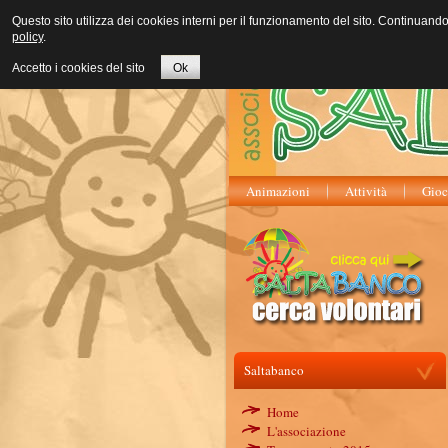
Questo sito utilizza dei cookies interni per il funzionamento del sito. Continuand
policy
.
Accetto i cookies del sito
Ok
Animazioni
Attività
Gioc
Saltabanco
Home
L'associazione