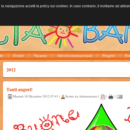
o la navigazione accetti la policy sui cookies. In caso contrario, ti invitiamo ad abb
hi
Eventi
Vacanze
Attività internazionali
Progetti
Fo
2012
Tanti auguri!
Martedì 18 Dicembre 2012 07:41 |
Scritto da Administrator |
|
|