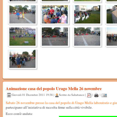
Animazione casa del popolo Urago Mella 26 novembre
Giovedì 01 Dicembre 2011 19:38 |
Scritto da Saltabanco |
|
|
Sabato 26 novembre presso la casa del popolo di Urago Mella laboratorio e gioc
partecipano all’iniziativa di raccolta firme sulla città vivibile.
Ecco com'è andata: