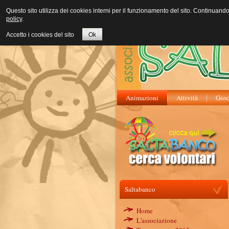
Questo sito utilizza dei cookies interni per il funzionamento del sito. Continuand
policy
.
Accetto i cookies del sito
Ok
Animazioni
Attività
Gioc
Saltabanco
Home
L'associazione