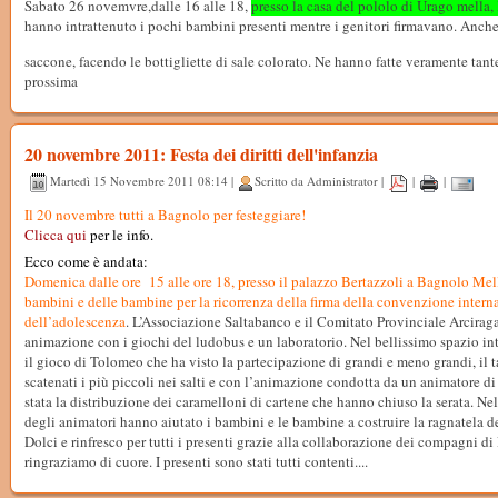
Sabato 26 novemvre,dalle 16 alle 18,
presso la casa del pololo di Urago mella,
hanno intrattenuto i pochi bambini presenti mentre i genitori firmavano. Anche 
saccone, facendo le bottigliette di sale colorato. Ne hanno fatte veramente tante
prossima
20 novembre 2011: Festa dei diritti dell'infanzia
Martedì 15 Novembre 2011 08:14 |
Scritto da Administrator |
|
|
Il 20 novembre tutti a Bagnolo per festeggiare!
Clicca qui
per le info.
Ecco come è andata:
Domenica dalle ore 15 alle ore 18, presso il palazzo Bertazzoli a Bagnolo Mella, 
bambini e delle bambine per la ricorrenza della firma della convenzione internaz
dell’adolescenza
. L’Associazione Saltabanco e il Comitato Provinciale Arciraga
animazione con i giochi del ludobus e un laboratorio. Nel bellissimo spazio int
il gioco di Tolomeo che ha visto la partecipazione di grandi e meno grandi, il t
scatenati i più piccoli nei salti e con l’animazione condotta da un animatore di
stata la distribuzione dei caramelloni di cartene che hanno chiuso la serata. Nella
degli animatori hanno aiutato i bambini e le bambine a costruire la ragnatela dei
Dolci e rinfresco per tutti i presenti grazie alla collaborazione dei compagni 
ringraziamo di cuore. I presenti sono stati tutti contenti....