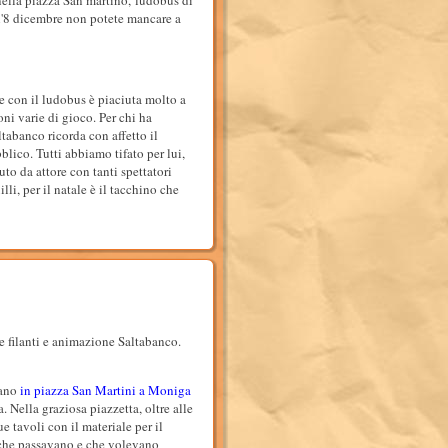
nella piazza San martino, ludobus di
ll'8 dicembre non potete mancare a
e con il ludobus è piaciuta molto a
ioni varie di gioco. Per chi ha
tabanco ricorda con affetto il
blico. Tutti abbiamo tifato per lui,
o da attore con tanti spettatori
li, per il natale è il tacchino che
lle filanti e animazione Saltabanco.
rano
in piazza San Martini a Moniga
. Nella graziosa piazzetta, oltre alle
ue tavoli con il materiale per il
 che passavano e che volevano