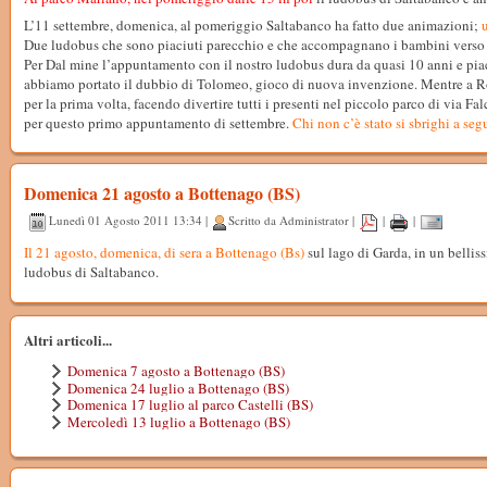
L’11 settembre, domenica, al pomeriggio Saltabanco ha fatto due animazioni;
u
Due ludobus che sono piaciuti parecchio e che accompagnano i bambini verso 
Per Dal mine l’appuntamento con il nostro ludobus dura da quasi 10 anni e pi
abbiamo portato il dubbio di Tolomeo, gioco di nuova invenzione. Mentre a R
per la prima volta, facendo divertire tutti i presenti nel piccolo parco di via Fa
per questo primo appuntamento di settembre.
Chi non c’è stato si sbrighi a segu
Domenica 21 agosto a Bottenago (BS)
Lunedì 01 Agosto 2011 13:34 |
Scritto da Administrator |
|
|
Il 21 agosto, domenica, di sera
a Bottenago (Bs)
sul lago di Garda, in un belli
ludobus di Saltabanco.
Altri articoli...
Domenica 7 agosto a Bottenago (BS)
Domenica 24 luglio a Bottenago (BS)
Domenica 17 luglio al parco Castelli (BS)
Mercoledì 13 luglio a Bottenago (BS)