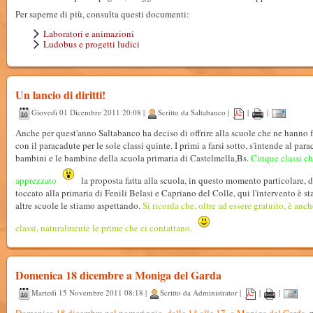
Per saperne di più, consulta questi documenti:
Laboratori e animazioni
Ludobus e progetti ludici
Un lancio di diritti!
Giovedì 01 Dicembre 2011 20:08 |
Scritto da Saltabanco |
|
|
Anche per quest'anno Saltabanco ha deciso di offrire alla scuole che ne hanno fa
con il paracadute per le sole classi quinte. I primi a farsi sotto, s'intende al par
bambini e le bambine della scuola primaria di Castelmella,Bs.
Cinque classi ch
apprezzato
la proposta fatta alla scuola, in questo momento particolare,
toccato alla primaria di Fenili Belasi e Capriano del Colle, qui l'intervento è st
altre scuole le stiamo aspettando.
Si ricorda che, oltre ad essere gratuito, è anc
classi, naturalmente le prime che ci contattano.
Domenica 18 dicembre a Moniga del Garda
Martedì 15 Novembre 2011 08:18 |
Scritto da Administrator |
|
|