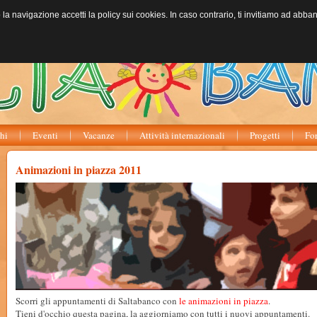
o la navigazione accetti la policy sui cookies. In caso contrario, ti invitiamo ad abb
hi
Eventi
Vacanze
Attività internazionali
Progetti
Fo
Animazioni in piazza 2011
Scorri gli appuntamenti di Saltabanco con
le animazioni in piazza
.
Tieni d'occhio questa pagina, la aggiorniamo con tutti i nuovi appuntamenti.