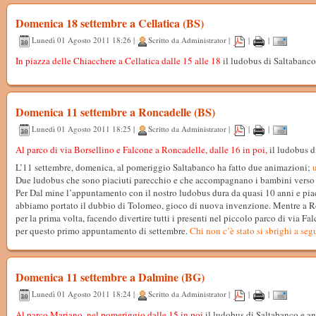
Domenica 18 settembre a Cellatica (BS)
Lunedì 01 Agosto 2011 18:26 |
Scritto da Administrator |
|
|
In piazza delle Chiacchere a Cellatica dalle 15 alle 18
il ludobus di Saltabanco
Domenica 11 settembre a Roncadelle (BS)
Lunedì 01 Agosto 2011 18:25 |
Scritto da Administrator |
|
|
Al parco di via Borsellino e Falcone a Roncadelle, dalle 16 in poi,
il ludobus d
L’11 settembre, domenica, al pomeriggio Saltabanco ha fatto due animazioni;
u
Due ludobus che sono piaciuti parecchio e che accompagnano i bambini verso 
Per Dal mine l’appuntamento con il nostro ludobus dura da quasi 10 anni e pi
abbiamo portato il dubbio di Tolomeo, gioco di nuova invenzione. Mentre a R
per la prima volta, facendo divertire tutti i presenti nel piccolo parco di via Fa
per questo primo appuntamento di settembre.
Chi non c’è stato si sbrighi a segu
Domenica 11 settembre a Dalmine (BG)
Lunedì 01 Agosto 2011 18:24 |
Scritto da Administrator |
|
|
Al parco Mariano, nel pomeriggio dalle 15 in poi
il ludobus di Saltabanco e a