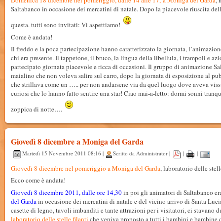
Domenica 18 dicembre nel pomeriggio, dalle 14 alle 17, a Moniga del Garda
, 
Saltabanco in occasione dei mercatini di natale. Dopo la piacevole riuscita de
questa. tutti sono invitati: Vi aspettiamo!
Come è andata!
Il freddo e la poca partecipazione hanno caratterizzato la giornata, l’animazion
chi era presente. Il tappetone, il bruco, la lingua della libellula, i trampoli e az
partecipato giornata piacevole e ricca di occasioni. Il gruppo di animazione Sal
maialino che non voleva salire sul carro, dopo la giornata di esposizione al pub
che strillava come un ….. per non andarsene via da quel luogo dove aveva vissut
curiosi che lo hanno fatto sentire una star! Ciao mai-a-letto: dormi sonni tranquil
zoppica di notte….
Giovedì 8 dicembre a Moniga del Garda
Martedì 15 Novembre 2011 08:16 |
Scritto da Administrator |
|
|
Giovedì 8 dicembre nel pomeriggio
a Moniga del Garda
, laboratorio delle ste
Ecco come è andata!
Giovedì 8 dicembre 2011, dalle ore 14,30
in poi gli animatori di Saltabanco e
del Garda
in occasione dei mercatini di natale e del vicino arrivo di Santa Lucia
casette di legno, tavoli imbanditi e tante attrazioni per i visitatori, ci stavano d
laboratorio delle stelle filanti
che veniva proposto a tutti i bambini e bambine