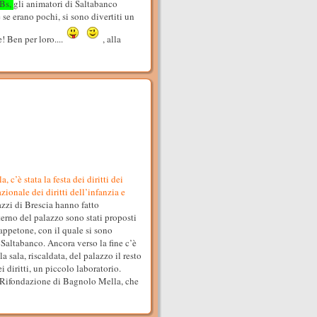
 Bs,
gli animatori di Saltabanco
se erano pochi, si sono divertiti un
! Ben per loro....
, alla
c’è stata la festa dei diritti dei
ionale dei diritti dell’infanzia e
zzi di Brescia hanno fatto
erno del palazzo sono stati proposti
appetone, con il quale si sono
 Saltabanco. Ancora verso la fine c’è
 sala, riscaldata, del palazzo il resto
 diritti, un piccolo laboratorio.
di Rifondazione di Bagnolo Mella, che